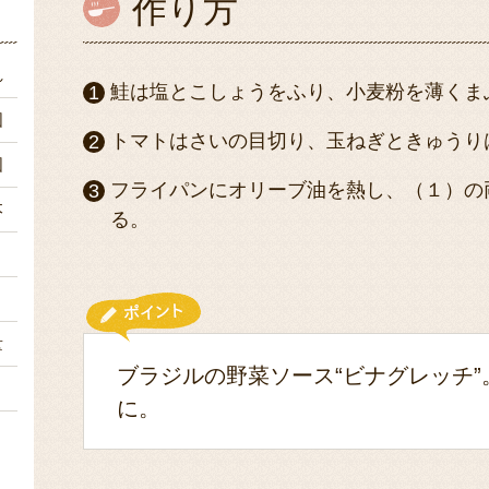
作り方
れ
鮭は塩とこしょうをふり、小麦粉を薄くま
個
トマトはさいの目切り、玉ねぎときゅうり
個
フライパンにオリーブ油を熱し、（１）の
本
る。
々
々
量
ブラジルの野菜ソース“ビナグレッチ
２
に。