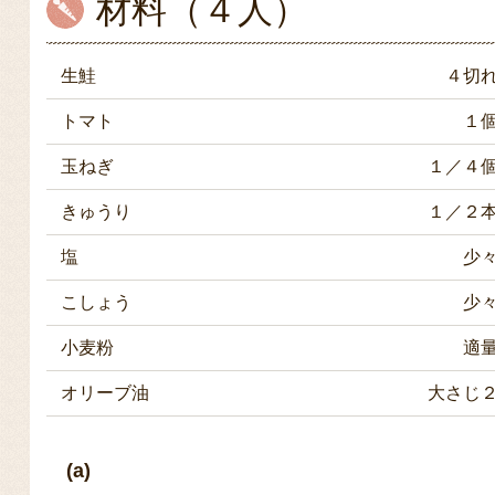
材料（４人）
生鮭
４切
トマト
１
玉ねぎ
１／４
きゅうり
１／２
塩
少
こしょう
少
小麦粉
適
オリーブ油
大さじ
(a)