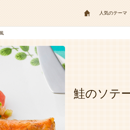
HOME
人気のテーマ
風
鮭のソテ