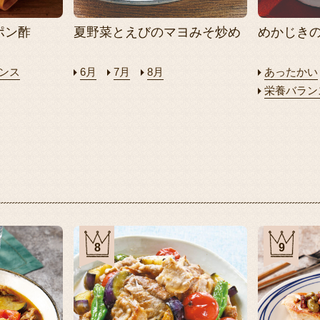
ポン酢
夏野菜とえびのマヨみそ炒め
めかじき
ンス
6月
7月
8月
あったかい
栄養バラン
8
9