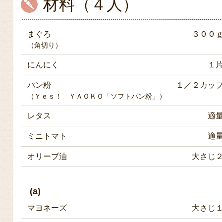
材料（４人）
まぐろ
３００
（角切り）
にんにく
１
パン粉
１／２カッ
（Ｙｅｓ！ ＹＡＯＫＯ「ソフトパン粉」）
レタス
適
ミニトマト
適
オリーブ油
大さじ
(a)
マヨネーズ
大さじ