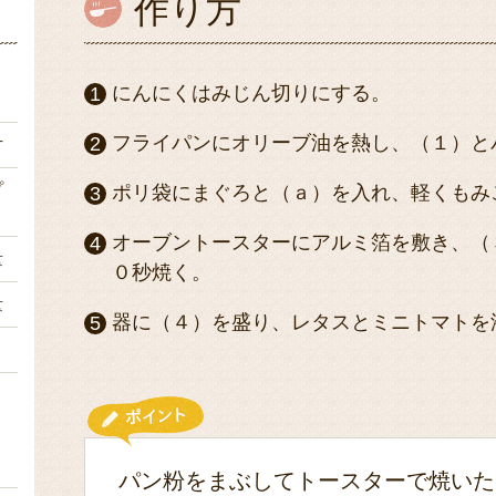
作り方
ｇ
にんにくはみじん切りにする。
フライパンにオリーブ油を熱し、（１）と
片
プ
ポリ袋にまぐろと（ａ）を入れ、軽くもみ
オーブントースターにアルミ箔を敷き、（
量
０秒焼く。
量
器に（４）を盛り、レタスとミニトマトを
２
１
パン粉をまぶしてトースターで焼いた