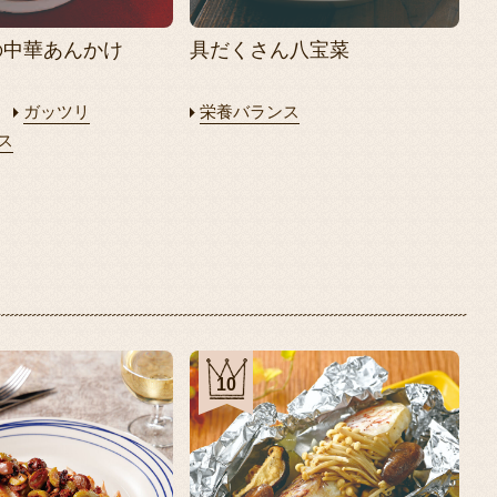
の中華あんかけ
具だくさん八宝菜
ガッツリ
栄養バランス
ス
10