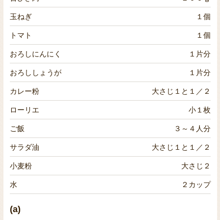
玉ねぎ
１個
トマト
１個
おろしにんにく
１片分
おろししょうが
１片分
カレー粉
大さじ１と１／２
ローリエ
小１枚
ご飯
３～４人分
サラダ油
大さじ１と１／２
小麦粉
大さじ２
水
２カップ
(a)