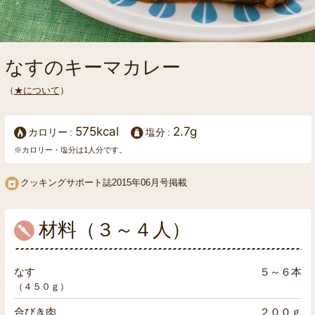
なすのキーマカレー
（
★について
）
575kcal
2.7g
カロリー
塩分
※カロリー・塩分は1人分です。
クッキングサポート誌2015年06月号掲載
材料（３～４人）
なす
５～６本
（４５０ｇ）
合びき肉
２００ｇ