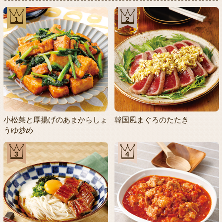
1
2
小松菜と厚揚げのあまからしょ
韓国風まぐろのたたき
うゆ炒め
3
4