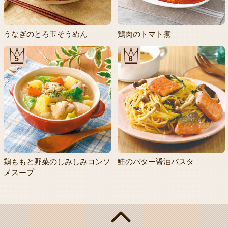
うなぎのとろ玉そうめん
鶏肉のトマト煮
5
6
鶏ももと野菜のしみしみコンソ
鮭のバター醤油パスタ
メスープ