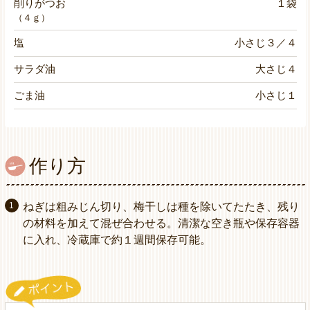
削りがつお
１袋
（４ｇ）
塩
小さじ３／４
サラダ油
大さじ４
ごま油
小さじ１
作り方
ねぎは粗みじん切り、梅干しは種を除いてたたき、残り
の材料を加えて混ぜ合わせる。清潔な空き瓶や保存容器
に入れ、冷蔵庫で約１週間保存可能。