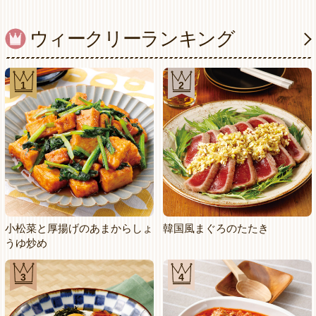
ウィークリーランキング
1
2
小松菜と厚揚げのあまからしょ
韓国風まぐろのたたき
うゆ炒め
3
4