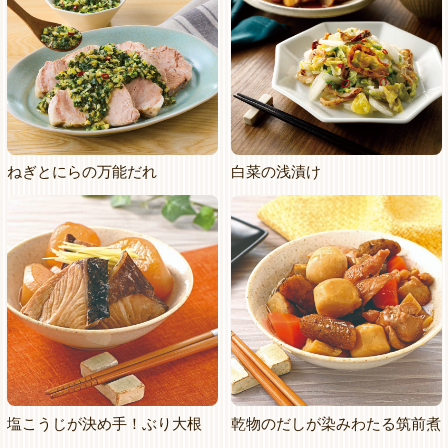
ねぎとにらの万能だれ
白菜の浅漬け
塩こうじが決め手！ぶり大根
乾物のだしが染みわたる筑前煮