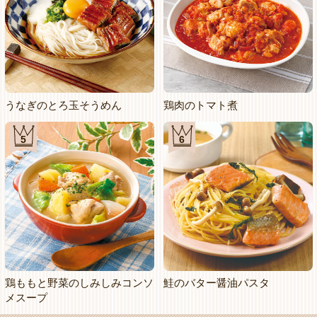
うなぎのとろ玉そうめん
鶏肉のトマト煮
5
6
鶏ももと野菜のしみしみコンソ
鮭のバター醤油パスタ
メスープ