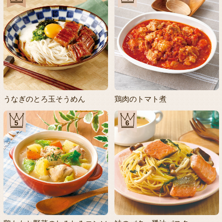
うなぎのとろ玉そうめん
鶏肉のトマト煮
5
6