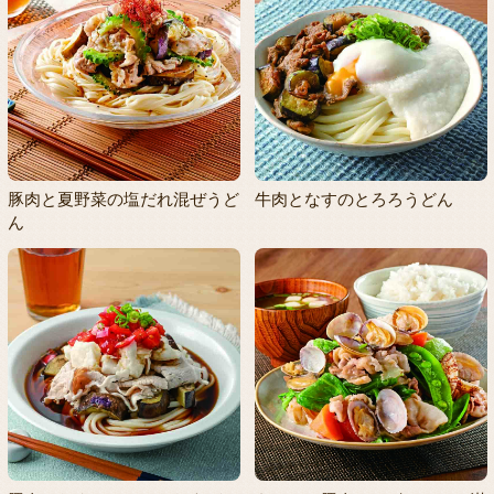
豚肉と夏野菜の塩だれ混ぜうど
牛肉となすのとろろうどん
ん