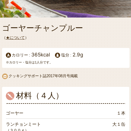
ゴーヤーチャンプルー
（
★について
）
365kcal
2.9g
カロリー
塩分
※カロリー・塩分は1人分です。
クッキングサポート誌2017年08月号掲載
材料（４人）
ゴーヤー
１本
ランチョンミート
大１缶
（３００ｇ）