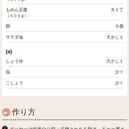
もめん豆腐
大１丁
（４００ｇ）
卵
２個
サラダ油
大さじ１
(a)
しょうゆ
大さじ１
塩
少々
こしょう
少々
作り方