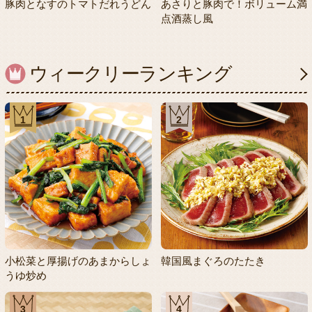
豚肉となすのトマトだれうどん
あさりと豚肉で！ボリューム満
点酒蒸し風
ウィークリーランキング
1
2
小松菜と厚揚げのあまからしょ
韓国風まぐろのたたき
うゆ炒め
3
4