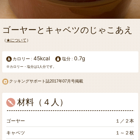
ゴーヤーとキャベツのじゃこあえ
（
★について
）
45kcal
0.7g
カロリー
塩分
※カロリー・塩分は1人分です。
クッキングサポート誌2017年07月号掲載
材料（４人）
ゴーヤー
１／２本
キャベツ
１～２枚