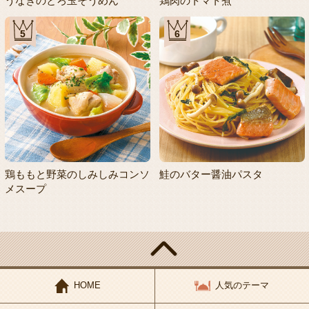
うなぎのとろ玉そうめん
鶏肉のトマト煮
5
6
鶏ももと野菜のしみしみコンソ
鮭のバター醤油パスタ
メスープ
HOME
人気のテーマ