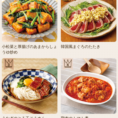
小松菜と厚揚げのあまからしょ
韓国風まぐろのたたき
うゆ炒め
3
4