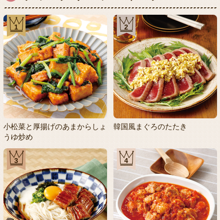
1
2
小松菜と厚揚げのあまからしょ
韓国風まぐろのたたき
うゆ炒め
3
4