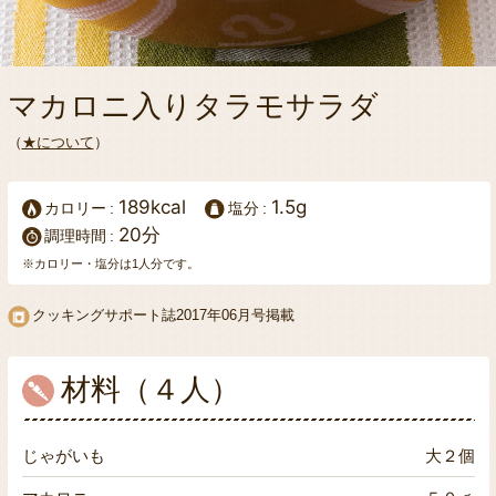
マカロニ入りタラモサラダ
（
★について
）
189kcal
1.5g
カロリー
塩分
20分
調理時間
※カロリー・塩分は1人分です。
クッキングサポート誌2017年06月号掲載
材料（４人）
じゃがいも
大２個