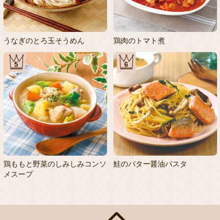
うなぎのとろ玉そうめん
鶏肉のトマト煮
5
6
鶏ももと野菜のしみしみコンソ
鮭のバター醤油パスタ
メスープ