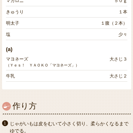
マカロニ
５０ｇ
きゅうり
１本
明太子
１腹（２本）
塩
少々
(a)
マヨネーズ
大さじ３
（Ｙｅｓ！ ＹＡＯＫＯ「マヨネーズ」）
牛乳
大さじ２
作り方
じゃがいもは皮をむいて小さく切り、柔らかくなるまで
ゆでる。