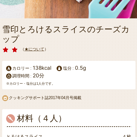
雪印とろけるスライスのチーズカ
ップ
（
★について
）
138kcal
0.5g
カロリー
塩分
20分
調理時間
※カロリー・塩分は1人分です。
クッキングサポート誌2017年04月号掲載
材料（４人）
とろけるスライス
４枚