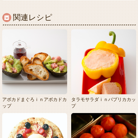
関連レシピ
アボカドまぐろｉｎアボカドカ
タラモサラダｉｎパプリカカッ
ップ
プ