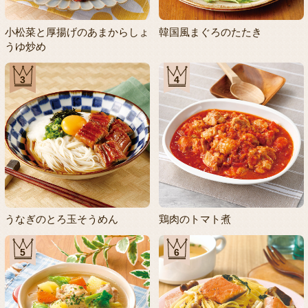
小松菜と厚揚げのあまからしょ
韓国風まぐろのたたき
うゆ炒め
3
4
うなぎのとろ玉そうめん
鶏肉のトマト煮
5
6