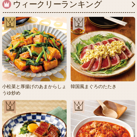
ウィークリーランキング
1
2
小松菜と厚揚げのあまからしょ
韓国風まぐろのたたき
うゆ炒め
3
4