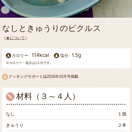
なしときゅうりのピクルス
（
★について
）
114kcal
1.5g
カロリー
塩分
※カロリー・塩分は1人分です。
クッキングサポート誌2016年10月号掲載
材料（３～４人）
なし
１個
きゅうり
２本