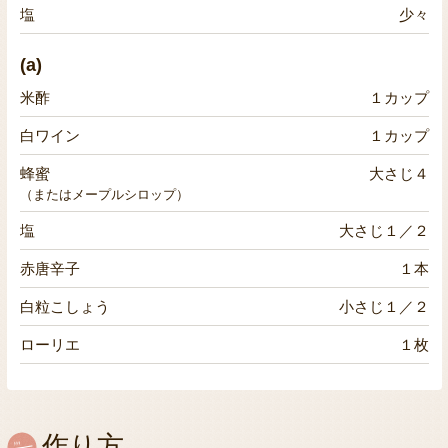
塩
少々
(a)
米酢
１カップ
白ワイン
１カップ
蜂蜜
大さじ４
（またはメープルシロップ）
塩
大さじ１／２
赤唐辛子
１本
白粒こしょう
小さじ１／２
ローリエ
１枚
作り方