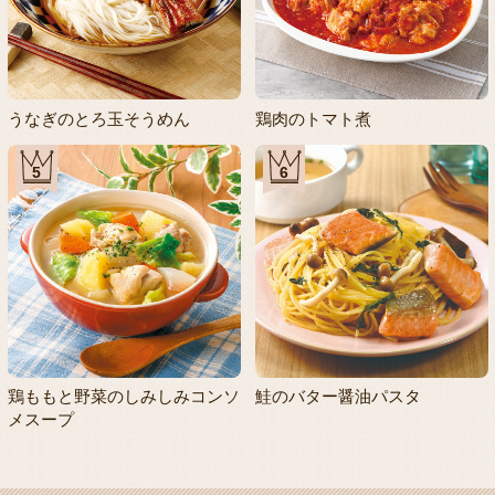
うなぎのとろ玉そうめん
鶏肉のトマト煮
5
6
鶏ももと野菜のしみしみコンソ
鮭のバター醤油パスタ
メスープ