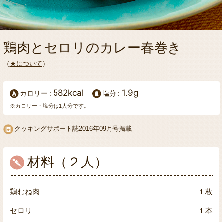
鶏肉とセロリのカレー春巻き
（
★について
）
582kcal
1.9g
カロリー
塩分
※カロリー・塩分は1人分です。
クッキングサポート誌2016年09月号掲載
材料（２人）
鶏むね肉
１枚
セロリ
１本