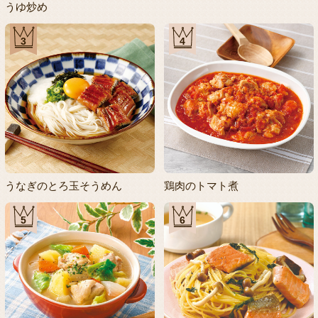
うゆ炒め
3
4
うなぎのとろ玉そうめん
鶏肉のトマト煮
5
6