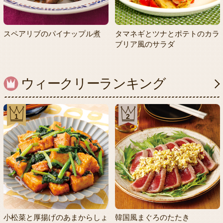
スペアリブのパイナップル煮
タマネギとツナとポテトのカラ
ブリア風のサラダ
ウィークリーランキング
1
2
小松菜と厚揚げのあまからしょ
韓国風まぐろのたたき