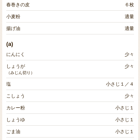
春巻きの皮
６枚
小麦粉
適量
揚げ油
適量
(a)
にんにく
少々
しょうが
少々
（みじん切り）
塩
小さじ１／４
こしょう
少々
カレー粉
小さじ１
しょうゆ
小さじ１
ごま油
小さじ１