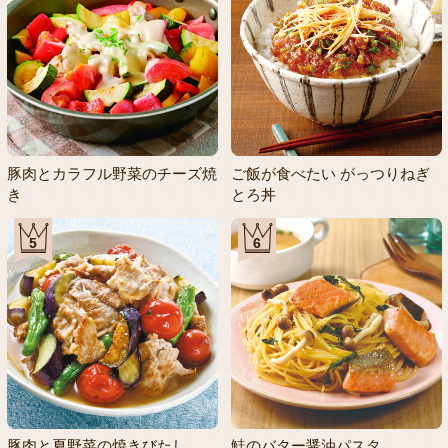
豚肉とカラフル野菜のチーズ焼
ご飯が食べたい がっつりねぎ
き
とろ丼
5
6
豚肉と夏野菜の焼きびたし
鮭のバター醤油パスタ