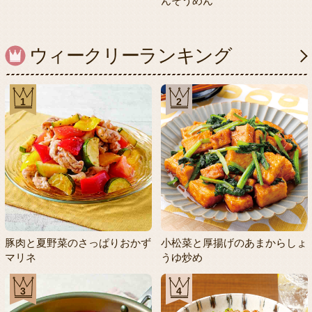
んそうめん
ウィークリーランキング
1
2
豚肉と夏野菜のさっぱりおかず
小松菜と厚揚げのあまからしょ
マリネ
うゆ炒め
3
4