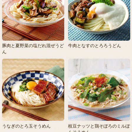
豚肉と夏野菜の塩だれ混ぜうど
牛肉となすのとろろうどん
ん
うなぎのとろ玉そうめん
枝豆ナッツと鶏そぼろのミルぽ