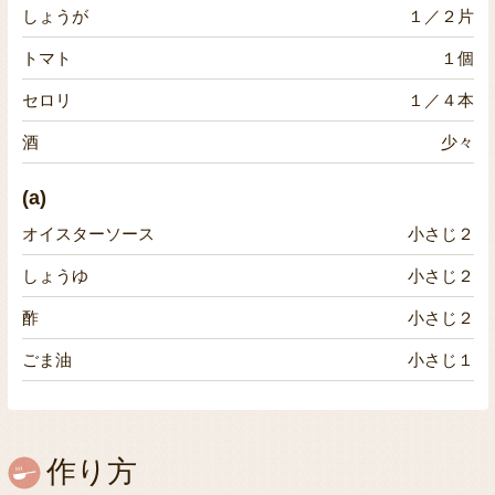
しょうが
１／２片
トマト
１個
セロリ
１／４本
酒
少々
(a)
オイスターソース
小さじ２
しょうゆ
小さじ２
酢
小さじ２
ごま油
小さじ１
作り方