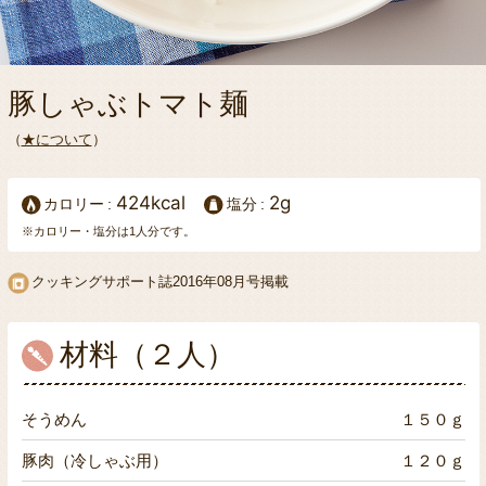
豚しゃぶトマト麺
（
★について
）
424kcal
2g
カロリー
塩分
※カロリー・塩分は1人分です。
クッキングサポート誌2016年08月号掲載
材料（２人）
そうめん
１５０ｇ
豚肉（冷しゃぶ用）
１２０ｇ