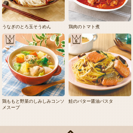
うなぎのとろ玉そうめん
鶏肉のトマト煮
5
6
鶏ももと野菜のしみしみコンソ
鮭のバター醤油パスタ
メスープ