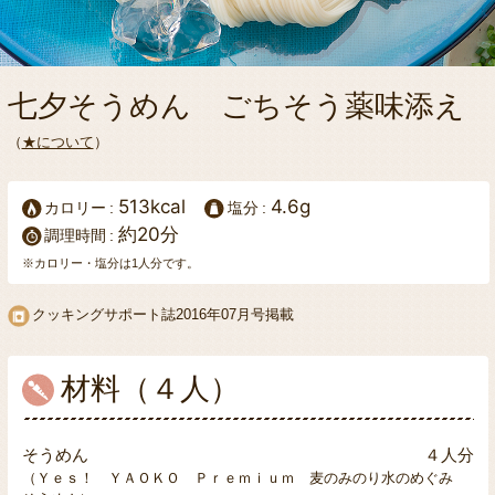
七夕そうめん ごちそう薬味添え
（
★について
）
513kcal
4.6g
カロリー
塩分
約20分
調理時間
※カロリー・塩分は1人分です。
クッキングサポート誌2016年07月号掲載
材料（４人）
そうめん
４人分
（Ｙｅｓ！ ＹＡＯＫＯ Ｐｒｅｍｉｕｍ 麦のみのり水のめぐみ