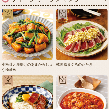
1
2
小松菜と厚揚げのあまからしょ
韓国風まぐろのたたき
うゆ炒め
3
4