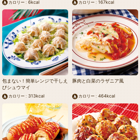
6kcal
167kcal
カロリー
カロリー
包まない！簡単レンジで干しえ
豚肉と白菜のラザニア風
びシュウマイ
313kcal
464kcal
カロリー
カロリー