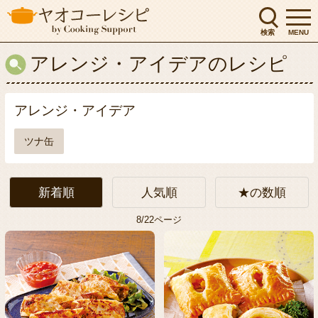
検索
MENU
アレンジ・アイデアのレシピ
アレンジ・アイデア
ツナ缶
新着順
人気順
★の数順
8/22ページ