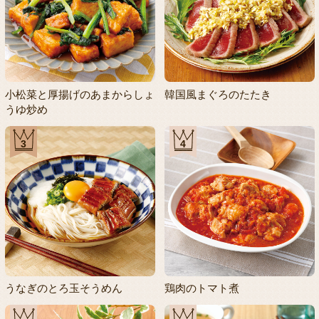
小松菜と厚揚げのあまからしょ
韓国風まぐろのたたき
うゆ炒め
3
4
うなぎのとろ玉そうめん
鶏肉のトマト煮