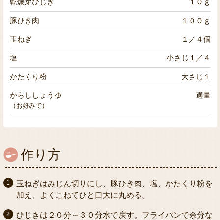
乾燥芽ひじき
１０ｇ
豚ひき肉
１００ｇ
玉ねぎ
１／４個
塩
小さじ１／４
かたくり粉
大さじ１
からししょうゆ
適量
（お好みで）
作り方
玉ねぎはみじん切りにし、豚ひき肉、塩、かたくり粉を
加え、よくこねてひと口大に丸める。
ひじきは２０分～３０分水で戻す。フライパンで余分な