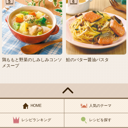
5
6
鶏ももと野菜のしみしみコンソ
鮭のバター醤油パスタ
メスープ
HOME
人気のテーマ
レシピランキング
レシピを探す