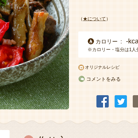
（
★について
）
-kca
カロリー
※カロリー・塩分は1人
オリジナルレシピ
コメントをみる