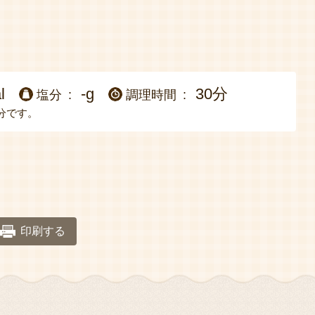
l
-g
30分
塩分
調理時間
分です。
印刷する