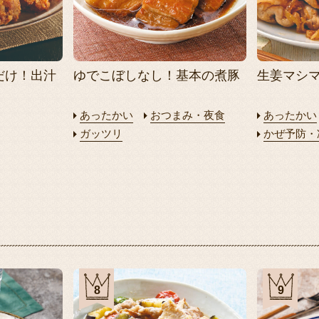
だけ！出汁
ゆでこぼしなし！基本の煮豚
生姜マシ
あったかい
おつまみ・夜食
あったかい
ガッツリ
かぜ予防・
8
9