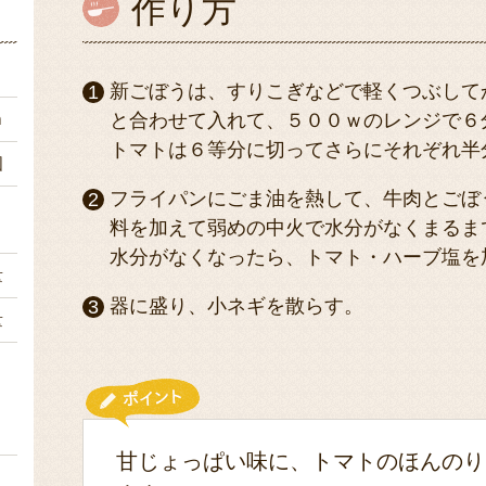
作り方
ｇ
新ごぼうは、すりこぎなどで軽くつぶして
ｍ
と合わせて入れて、５００ｗのレンジで６
トマトは６等分に切ってさらにそれぞれ半
個
フライパンにごま油を熱して、牛肉とごぼ
１
料を加えて弱めの中火で水分がなくまるま
水分がなくなったら、トマト・ハーブ塩を
量
器に盛り、小ネギを散らす。
量
３
甘じょっぱい味に、トマトのほんのり
３