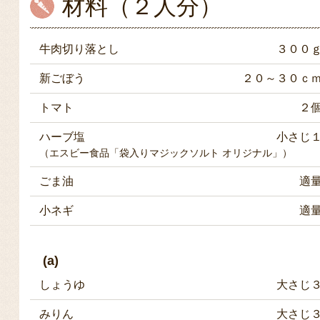
材料（２人分）
牛肉切り落とし
３００
新ごぼう
２０～３０ｃ
トマト
２
ハーブ塩
小さじ
（エスビー食品「袋入りマジックソルト オリジナル」）
ごま油
適
小ネギ
適
(a)
しょうゆ
大さじ
みりん
大さじ