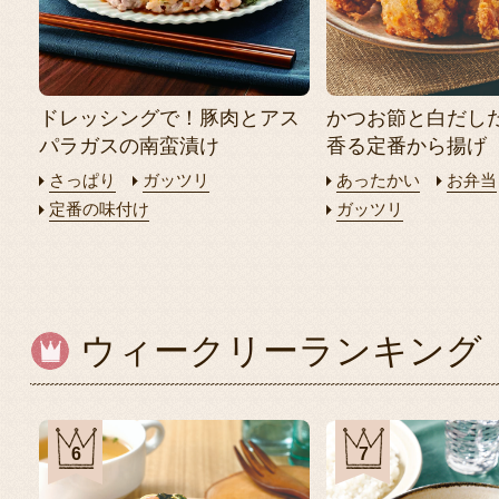
ドレッシングで！豚肉とアス
かつお節と白だし
パラガスの南蛮漬け
香る定番から揚げ
さっぱり
ガッツリ
あったかい
お弁当
定番の味付け
ガッツリ
ウィークリーランキング
6
7