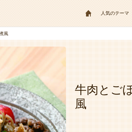
HOME
人気のテーマ
煮風
牛肉とご
風