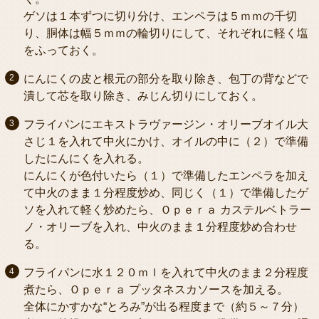
ゲソは１本ずつに切り分け、エンペラは５ｍｍの千切
り、胴体は幅５ｍｍの輪切りにして、それぞれに軽く塩
をふっておく。
にんにくの皮と根元の部分を取り除き、包丁の背などで
潰して芯を取り除き、みじん切りにしておく。
フライパンにエキストラヴァージン・オリーブオイル大
さじ１を入れて中火にかけ、オイルの中に（２）で準備
したにんにくを入れる。
にんにくが色付いたら（１）で準備したエンペラを加え
て中火のまま１分程度炒め、同じく（１）で準備したゲ
ソを入れて軽く炒めたら、Ｏｐｅｒａ カステルベトラー
ノ・オリーブを入れ、中火のまま１分程度炒め合わせ
る。
フライパンに水１２０ｍｌを入れて中火のまま２分程度
煮たら、Ｏｐｅｒａ プッタネスカソースを加える。
全体にかすかな“とろみ”が出る程度まで（約５～７分）