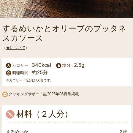
するめいかとオリーブのプッタネ
スカソース
（
★について
）
340kcal
2.5g
カロリー
塩分
約25分
調理時間
※カロリー・塩分は1人分です。
クッキングサポート誌
2025年08月号掲載
材料（２人分）
するめいか
２杯