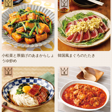
1
2
小松菜と厚揚げのあまからしょ
韓国風まぐろのたたき
うゆ炒め
3
4