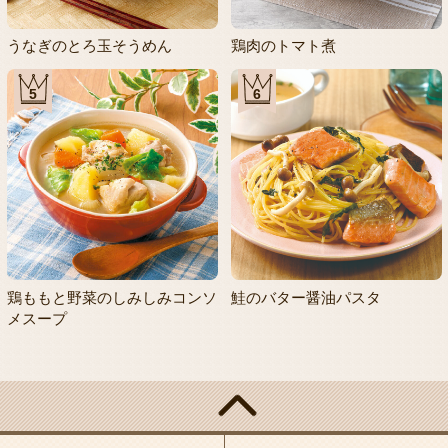
うなぎのとろ玉そうめん
鶏肉のトマト煮
5
6
鶏ももと野菜のしみしみコンソ
鮭のバター醤油パスタ
メスープ