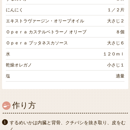
にんにく
１／２片
エキストラヴァージン・オリーブオイル
大さじ２
Ｏｐｅｒａ カステルベトラーノ オリーブ
８個
Ｏｐｅｒａ プッタネスカソース
大さじ６
水
１２０ｍｌ
乾燥オレガノ
小さじ１
塩
適量
作り方
するめいかは内臓と背骨、クチバシを抜き取り、皮をむ
く。