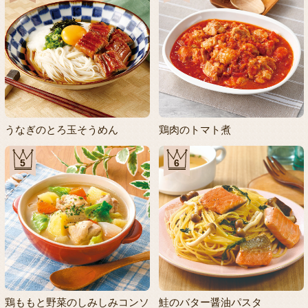
うなぎのとろ玉そうめん
鶏肉のトマト煮
5
6
鶏ももと野菜のしみしみコンソ
鮭のバター醤油パスタ