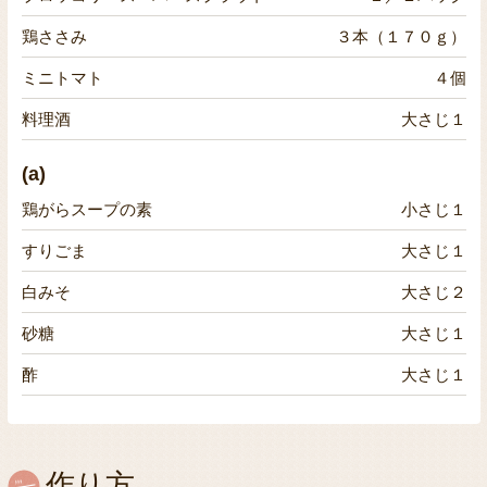
鶏ささみ
３本（１７０ｇ）
ミニトマト
４個
料理酒
大さじ１
(a)
鶏がらスープの素
小さじ１
すりごま
大さじ１
白みそ
大さじ２
砂糖
大さじ１
酢
大さじ１
作り方