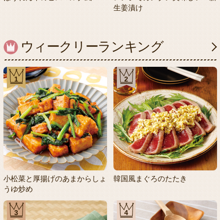
生姜漬け
ウィークリーランキング
1
2
小松菜と厚揚げのあまからしょ
韓国風まぐろのたたき
うゆ炒め
3
4