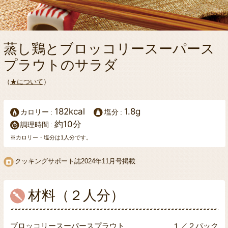
蒸し鶏とブロッコリースーパース
プラウトのサラダ
（
★について
）
182kcal
1.8g
カロリー
塩分
約10分
調理時間
※カロリー・塩分は1人分です。
クッキングサポート誌
2024年11月号掲載
材料（２人分）
ブロッコリースーパースプラウト
１／２パック