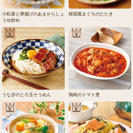
小松菜と厚揚げのあまからしょ
韓国風まぐろのたたき
うゆ炒め
3
4
うなぎのとろ玉そうめん
鶏肉のトマト煮
5
6