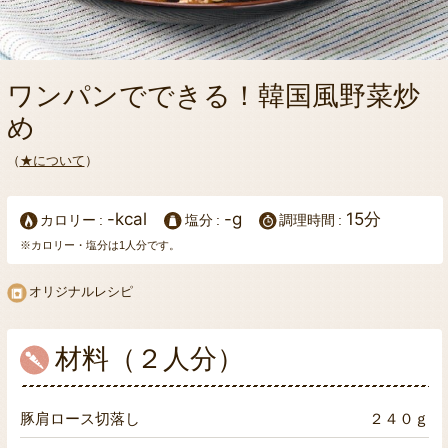
ワンパンでできる！韓国風野菜炒
め
（
★について
）
-kcal
-g
15分
カロリー
塩分
調理時間
※カロリー・塩分は1人分です。
オリジナルレシピ
材料（２人分）
豚肩ロース切落し
２４０ｇ