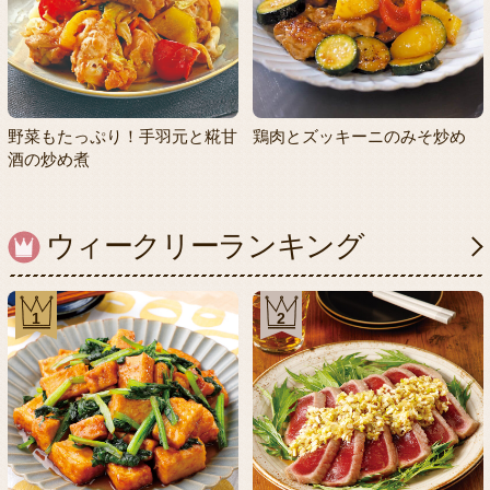
野菜もたっぷり！手羽元と糀甘
鶏肉とズッキーニのみそ炒め
酒の炒め煮
ウィークリーランキング
1
2