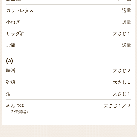
カットレタス
適量
小ねぎ
適量
サラダ油
大さじ１
ご飯
適量
(a)
味噌
大さじ２
砂糖
大さじ１
酒
大さじ１
めんつゆ
大さじ１／２
（３倍濃縮）