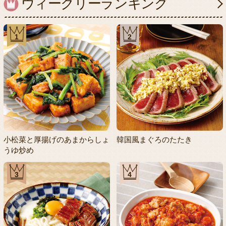
ウィークリーランキング
1
2
小松菜と厚揚げのあまからしょ
韓国風まぐろのたたき
うゆ炒め
3
4