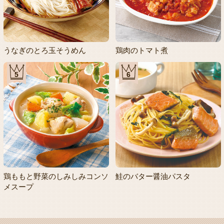
うなぎのとろ玉そうめん
鶏肉のトマト煮
5
6
鶏ももと野菜のしみしみコンソ
鮭のバター醤油パスタ
メスープ