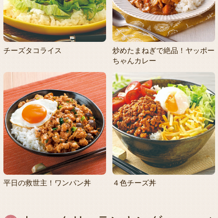
チーズタコライス
炒めたまねぎで絶品！ヤッポー
ちゃんカレー
平日の救世主！ワンパン丼
４色チーズ丼