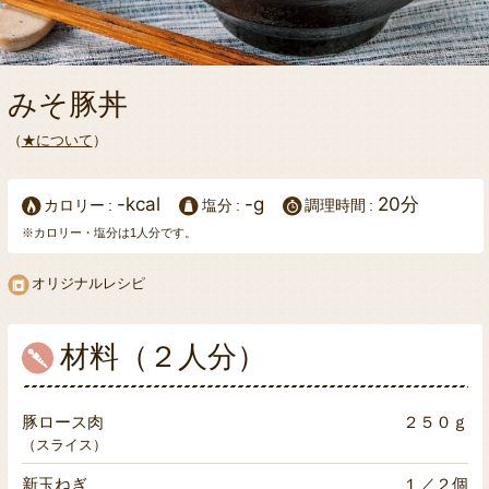
みそ豚丼
（
★について
）
-kcal
-g
20分
カロリー
塩分
調理時間
※カロリー・塩分は1人分です。
オリジナルレシピ
材料（２人分）
豚ロース肉
２５０ｇ
（スライス）
新玉ねぎ
１／２個