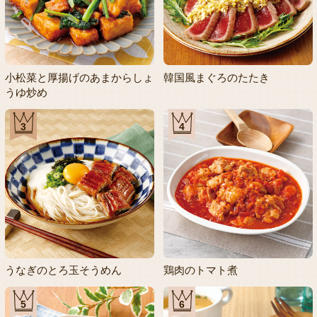
小松菜と厚揚げのあまからしょ
韓国風まぐろのたたき
うゆ炒め
3
4
うなぎのとろ玉そうめん
鶏肉のトマト煮
5
6