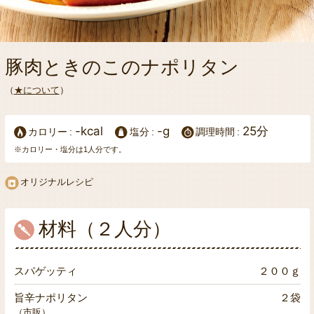
豚肉ときのこのナポリタン
（
★について
）
-kcal
-g
25分
カロリー
塩分
調理時間
※カロリー・塩分は1人分です。
オリジナルレシピ
材料（２人分）
スパゲッティ
２００ｇ
旨辛ナポリタン
２袋
（市販）