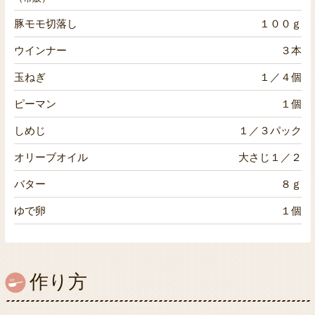
豚モモ切落し
１００ｇ
ウインナー
３本
玉ねぎ
１／４個
ピーマン
１個
しめじ
１／３パック
オリーブオイル
大さじ１／２
バター
８ｇ
ゆで卵
１個
作り方