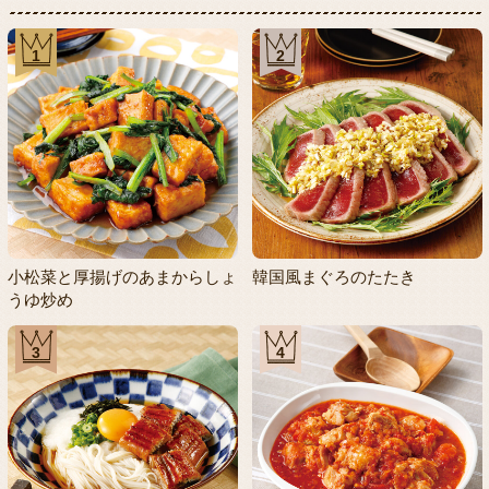
1
2
小松菜と厚揚げのあまからしょ
韓国風まぐろのたたき
うゆ炒め
3
4