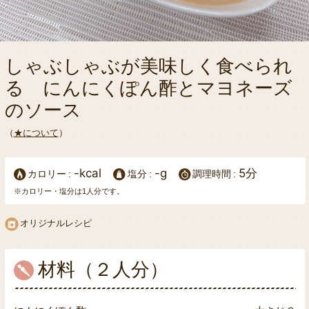
しゃぶしゃぶが美味しく食べられ
る にんにくぽん酢とマヨネーズ
のソース
（
★について
）
-kcal
-g
5分
カロリー
塩分
調理時間
※カロリー・塩分は1人分です。
オリジナルレシピ
材料（２人分）