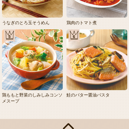
うなぎのとろ玉そうめん
鶏肉のトマト煮
5
6
鶏ももと野菜のしみしみコンソ
鮭のバター醤油パスタ
メスープ