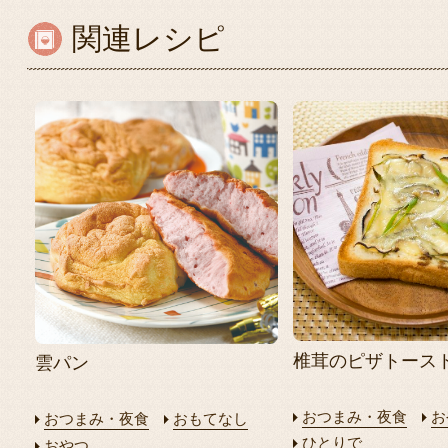
関連レシピ
椎茸のピザトース
雲パン
おつまみ・夜食
お
おつまみ・夜食
おもてなし
ひとりで
おやつ