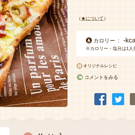
（
★について
）
-kca
カロリー
※カロリー・塩分は1人
オリジナルレシピ
コメントをみる