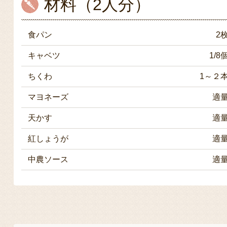
材料（2人分）
食パン
2
キャベツ
1/8
ちくわ
1～２
マヨネーズ
適
天かす
適
紅しょうが
適
中農ソース
適