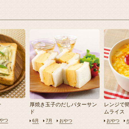
ト
厚焼き玉子のだしバターサン
レンジで
ド
ムライス
やつ
6月
7月
おやつ
おやつ