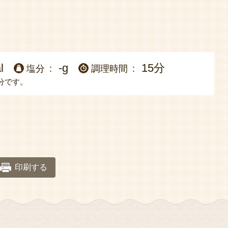
l
-g
15分
塩分
調理時間
分です。
印刷する