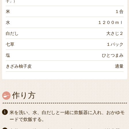
子」）
米
１合
水
１２００ｍｌ
白だし
大さじ２
七草
１パック
塩
ひとつまみ
きざみ柚子皮
適量
作り方
米を洗い、水、白だしと一緒に炊飯器に入れ、おかゆモ
ードで炊飯する。