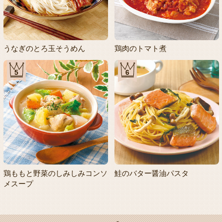
うなぎのとろ玉そうめん
鶏肉のトマト煮
5
6
鶏ももと野菜のしみしみコンソ
鮭のバター醤油パスタ
メスープ