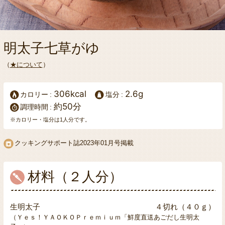
明太子七草がゆ
（
★について
）
306kcal
2.6g
カロリー
塩分
約50分
調理時間
※カロリー・塩分は1人分です。
クッキングサポート誌
2023年01月号掲載
材料（２人分）
生明太子
４切れ（４０ｇ）
（Ｙｅｓ！ＹＡＯＫＯＰｒｅｍｉｕｍ「鮮度直送あごだし生明太