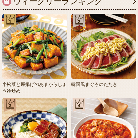
ウィークリーランキング
1
2
小松菜と厚揚げのあまからしょ
韓国風まぐろのたたき
うゆ炒め
3
4