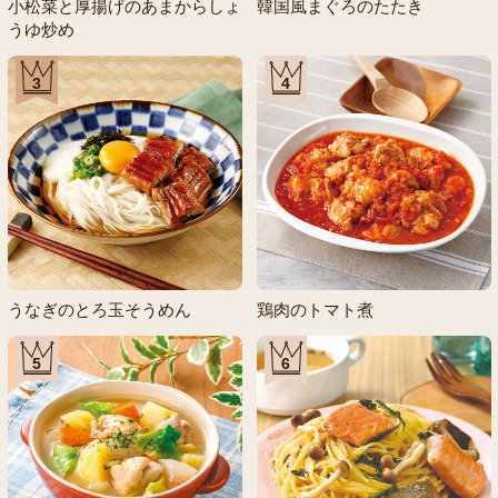
小松菜と厚揚げのあまからしょ
韓国風まぐろのたたき
うゆ炒め
3
4
うなぎのとろ玉そうめん
鶏肉のトマト煮
5
6