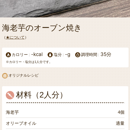
海老芋のオーブン焼き
（
★について
）
-kcal
-g
35分
カロリー
塩分
調理時間
※カロリー・塩分は1人分です。
オリジナルレシピ
材料（2人分）
海老芋
4個
オリーブオイル
適量