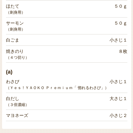
ほたて
５０ｇ
（刺身用）
サーモン
５０ｇ
（刺身用）
白ごま
小さじ１
焼きのり
８枚
（４つ切り）
(a)
わさび
小さじ１
（Ｙｅｓ！ＹＡＯＫＯ Ｐｒｅｍｉｕｍ「 惚れるわさび」）
白だし
大さじ１
（３倍濃縮）
マヨネーズ
小さじ２