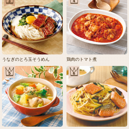
3
4
うなぎのとろ玉そうめん
鶏肉のトマト煮
5
6