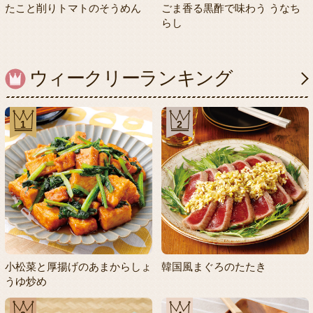
たこと削りトマトのそうめん
ごま香る黒酢で味わう うなち
らし
ウィークリーランキング
1
2
小松菜と厚揚げのあまからしょ
韓国風まぐろのたたき
うゆ炒め