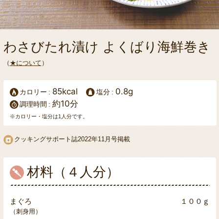
わさびたれ漬け よくばり海鮮巻き
（
★について
）
85kcal
0.8g
カロリー
塩分
約10分
調理時間
※カロリー・塩分は1人分です。
クッキングサポート誌
2022年11月号掲載
材料（４人分）
まぐろ
１００ｇ
（刺身用）