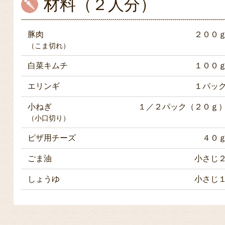
材料（２人分）
豚肉
２００
（こま切れ）
白菜キムチ
１００
エリンギ
１パッ
小ねぎ
１／２パック（２０ｇ
（小口切り）
ピザ用チーズ
４０
ごま油
小さじ
しょうゆ
小さじ