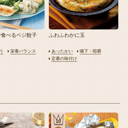
で食べるベジ餃子
ふわふわかに玉
う
栄養バランス
あったかい
嚥下・咀嚼
定番の味付け
10