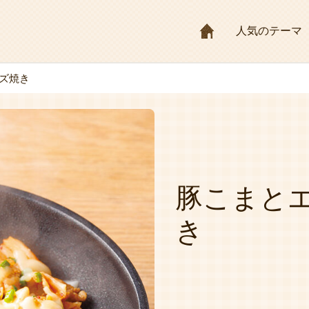
HOME
人気のテーマ
ズ焼き
豚こまと
き