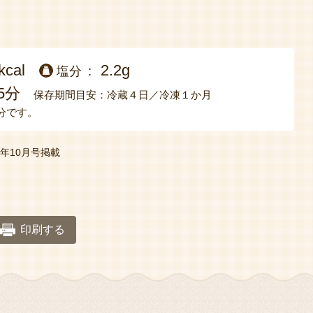
kcal
2.2g
塩分
5分
保存期間目安：冷蔵４日／冷凍１か月
分です。
22年10月号掲載
印刷する