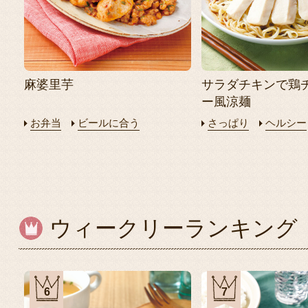
麻婆里芋
サラダチキンで鶏
ー風涼麺
お弁当
ビールに合う
さっぱり
ヘルシー
ウィークリーランキング
6
7