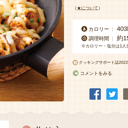
（
★について
）
403
カロリー
約1
調理時間
※カロリー・塩分は1人
クッキングサポート誌
20
コメントをみる