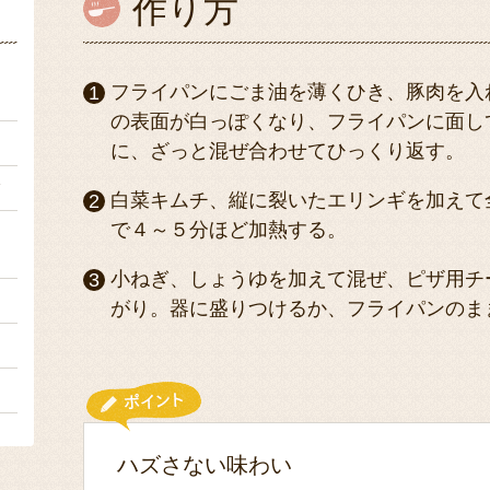
作り方
ｇ
フライパンにごま油を薄くひき、豚肉を入
の表面が白っぽくなり、フライパンに面し
ｇ
に、ざっと混ぜ合わせてひっくり返す。
ク
白菜キムチ、縦に裂いたエリンギを加えて
で４～５分ほど加熱する。
）
小ねぎ、しょうゆを加えて混ぜ、ピザ用チ
ｇ
がり。器に盛りつけるか、フライパンのま
２
１
ハズさない味わい