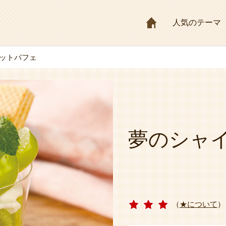
HOME
人気のテーマ
ットパフェ
夢のシャ
（
★について
）