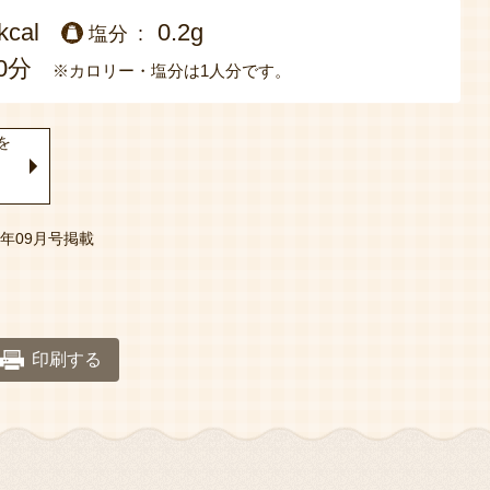
kcal
0.2g
塩分
0分
※カロリー・塩分は1人分です。
を
22年09月号掲載
印刷する