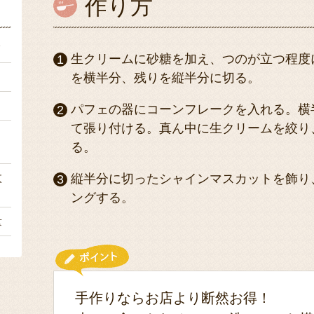
作り方
ク
生クリームに砂糖を加え、つのが立つ程度
ｌ
を横半分、残りを縦半分に切る。
１
パフェの器にコーンフレークを入れる。横
て張り付ける。真ん中に生クリームを絞り
６
る。
枚
縦半分に切ったシャインマスカットを飾り
ングする。
量
手作りならお店より断然お得！