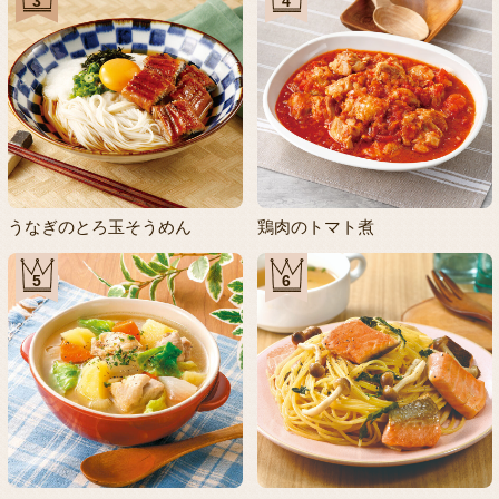
3
4
うなぎのとろ玉そうめん
鶏肉のトマト煮
5
6