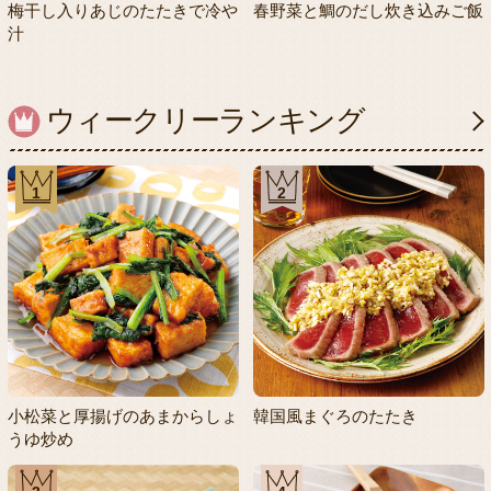
梅干し入りあじのたたきで冷や
春野菜と鯛のだし炊き込みご飯
汁
ウィークリーランキング
1
2
小松菜と厚揚げのあまからしょ
韓国風まぐろのたたき
うゆ炒め