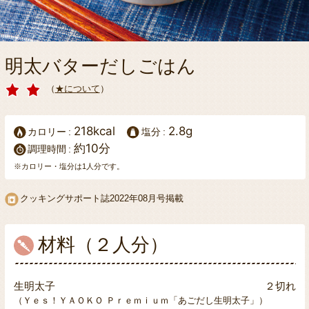
明太バターだしごはん
（
★について
）
218kcal
2.8g
カロリー
塩分
約10分
調理時間
※カロリー・塩分は1人分です。
クッキングサポート誌
2022年08月号掲載
材料（２人分）
生明太子
２切れ
（Ｙｅｓ！ＹＡＯＫＯ Ｐｒｅｍｉｕｍ「あごだし生明太子」）