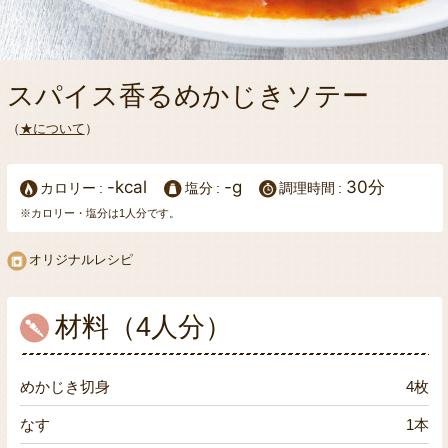
スパイス香るめかじきソテー
（
★について
）
-kcal
-g
30分
カロリー
塩分
調理時間
※カロリー・塩分は1人分です。
オリジナルレシピ
材料（4人分）
めかじき切身
4枚
なす
1本