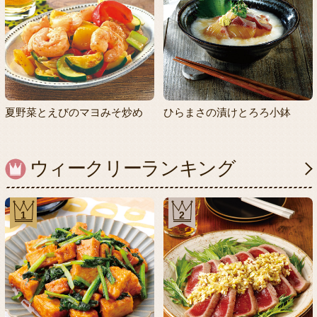
夏野菜とえびのマヨみそ炒め
ひらまさの漬けとろろ小鉢
ウィークリーランキング
1
2