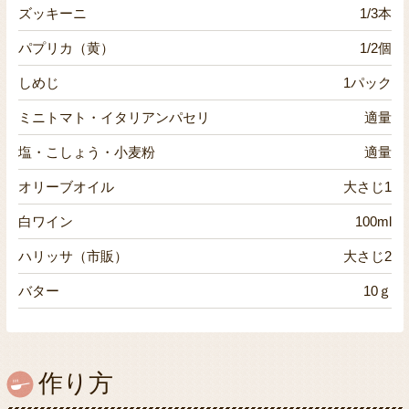
ズッキーニ
1/3本
パプリカ（黄）
1/2個
しめじ
1パック
ミニトマト・イタリアンパセリ
適量
塩・こしょう・小麦粉
適量
オリーブオイル
大さじ1
白ワイン
100ml
ハリッサ（市販）
大さじ2
バター
10ｇ
作り方