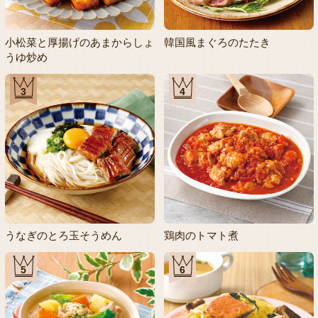
小松菜と厚揚げのあまからしょ
韓国風まぐろのたたき
うゆ炒め
3
4
うなぎのとろ玉そうめん
鶏肉のトマト煮
5
6