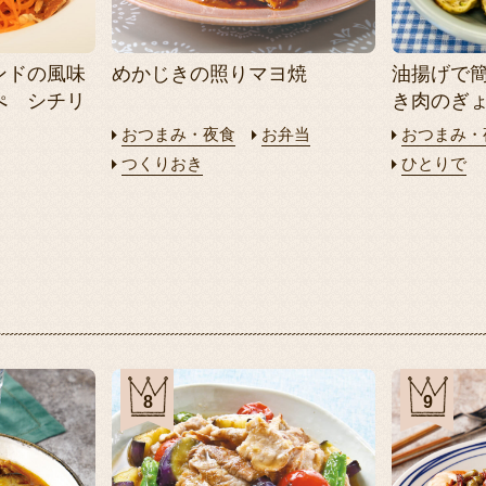
ンドの風味
めかじきの照りマヨ焼
油揚げで
ぺ シチリ
き肉のぎ
おつまみ・夜食
お弁当
おつまみ・
つくりおき
ひとりで
8
9