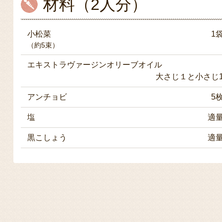
材料（2人分）
小松菜
1
（約5束）
エキストラヴァージンオリーブオイル
大さじ１と小さじ
アンチョビ
5
塩
適
黒こしょう
適