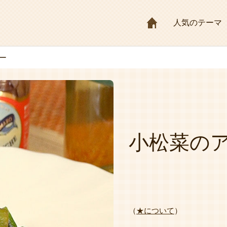
HOME
人気のテーマ
ー
小松菜の
（
★について
）