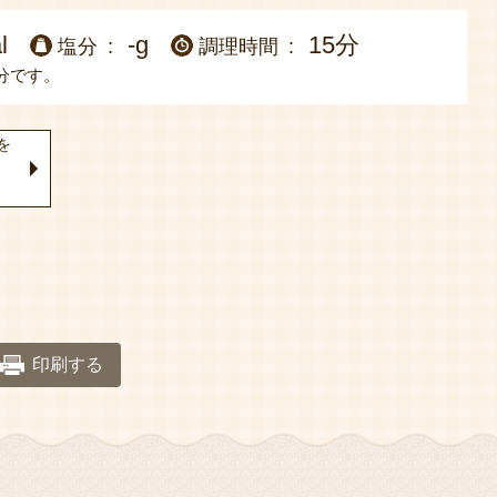
l
-g
15分
塩分
調理時間
分です。
を
印刷する