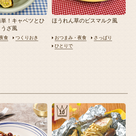
簡単！キャベツとひ
ほうれん草のビスマルク風
ょうざ風
夜食
つくりおき
おつまみ・夜食
さっぱり
ひとりで
10