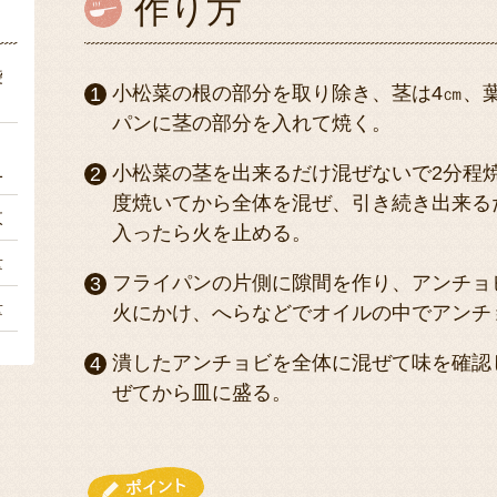
作り方
袋
小松菜の根の部分を取り除き、茎は4㎝、
パンに茎の部分を入れて焼く。
1
小松菜の茎を出来るだけ混ぜないで2分程
度焼いてから全体を混ぜ、引き続き出来る
枚
入ったら火を止める。
量
フライパンの片側に隙間を作り、アンチョ
量
火にかけ、へらなどでオイルの中でアンチ
潰したアンチョビを全体に混ぜて味を確認
ぜてから皿に盛る。