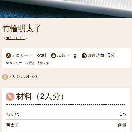
竹輪明太子
（
★について
）
ーkcal
ーg
5分
カロリー
塩分
調理時間
※カロリー・塩分は1人分です。
オリジナルレシピ
材料（2人分）
ちくわ
1本
明太子
適量