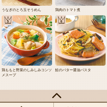
うなぎのとろ玉そうめん
鶏肉のトマト煮
5
6
鶏ももと野菜のしみしみコンソ
鮭のバター醤油パスタ
メスープ