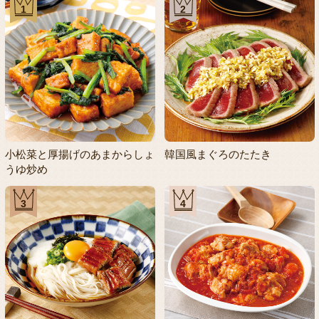
1
2
小松菜と厚揚げのあまからしょ
韓国風まぐろのたたき
うゆ炒め
3
4