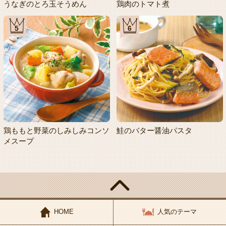
うなぎのとろ玉そうめん
鶏肉のトマト煮
5
6
鶏ももと野菜のしみしみコンソ
鮭のバター醤油パスタ
メスープ
HOME
人気のテーマ