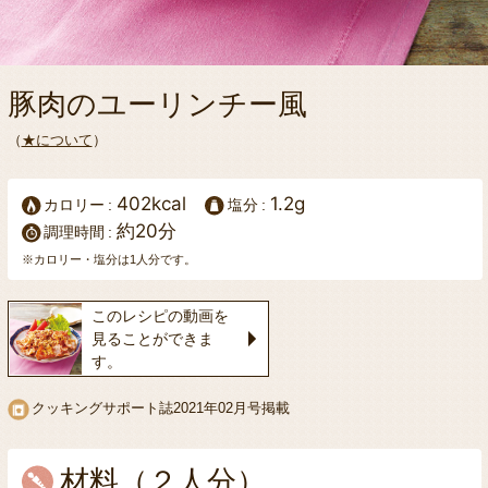
豚肉のユーリンチー風
（
★について
）
402kcal
1.2g
カロリー
塩分
約20分
調理時間
※カロリー・塩分は1人分です。
このレシピの動画を
見ることができま
す。
クッキングサポート誌
2021年02月号掲載
材料（２人分）