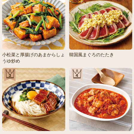
小松菜と厚揚げのあまからしょ
韓国風まぐろのたたき
うゆ炒め
3
4