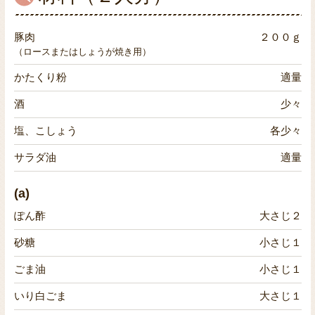
豚肉
２００ｇ
（ロースまたはしょうが焼き用）
かたくり粉
適量
酒
少々
塩、こしょう
各少々
サラダ油
適量
(a)
ぽん酢
大さじ２
砂糖
小さじ１
ごま油
小さじ１
いり白ごま
大さじ１