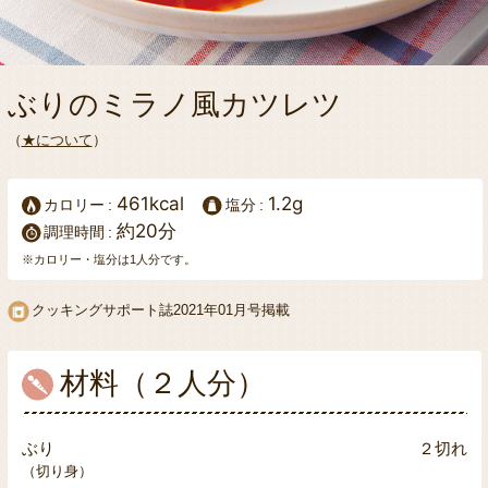
ぶりのミラノ風カツレツ
（
★について
）
461kcal
1.2g
カロリー
塩分
約20分
調理時間
※カロリー・塩分は1人分です。
クッキングサポート誌
2021年01月号掲載
材料（２人分）
ぶり
２切れ
（切り身）