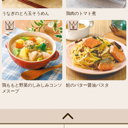
うなぎのとろ玉そうめん
鶏肉のトマト煮
5
6
鶏ももと野菜のしみしみコンソ
鮭のバター醤油パスタ
メスープ