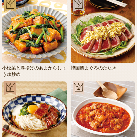
1
2
小松菜と厚揚げのあまからしょ
韓国風まぐろのたたき
うゆ炒め
3
4