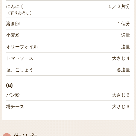
にんにく
１／２片分
（すりおろし）
溶き卵
１個分
小麦粉
適量
オリーブオイル
適量
トマトソース
大さじ４
塩、こしょう
各適量
(a)
パン粉
大さじ６
粉チーズ
大さじ３