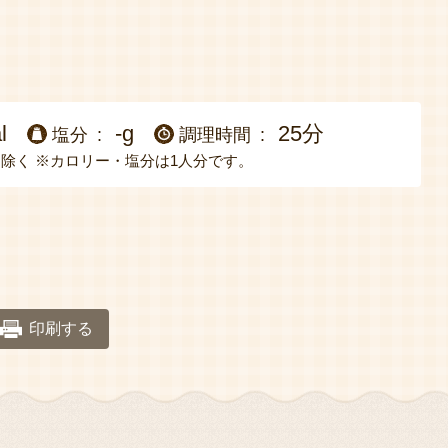
l
-g
25分
塩分
調理時間
は除く
※カロリー・塩分は1人分です。
印刷する