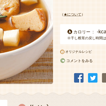
（
★について
）
-kca
カロリー
※干し椎茸の戻し時間
オリジナルレシピ
コメントをみる