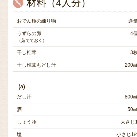
材料（4人分）
おでん種の練り物
適
うずらの卵
4
（茹でておく）
干し椎茸
3
干し椎茸もどし汁
200
(a)
だし汁
800
酒
50
しょうゆ
大さじ
塩
小さじ1/