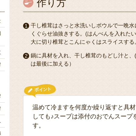
作り方
量
干し椎茸はさっと水洗いしボウルで一晩水
個
くぐらせ油抜きする。(はんぺんを入れた
大に切り椎茸とこんにゃくはスライスする
枚
鍋に具材を入れ、干し椎茸のもどし汁と、(
は最後に加える）
㎖
㎖
温めて冷ますを何度か繰り返すと具材
㎖
しても♪スープは添付のおでんスープ
1
す。
4