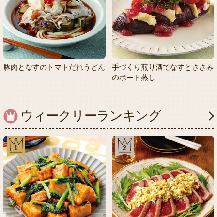
豚肉となすのトマトだれうどん
手づくり煎り酒でなすとささみ
のボート蒸し
ウィークリーランキング
1
2