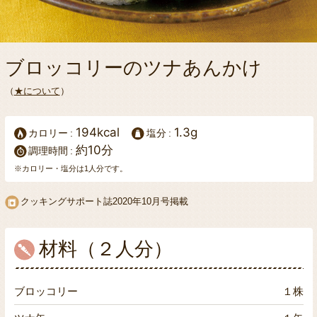
ブロッコリーのツナあんかけ
（
★について
）
194kcal
1.3g
カロリー
塩分
約10分
調理時間
※カロリー・塩分は1人分です。
クッキングサポート誌
2020年10月号掲載
材料（２人分）
ブロッコリー
１株