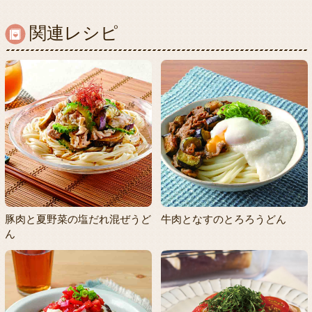
関連レシピ
豚肉と夏野菜の塩だれ混ぜうど
牛肉となすのとろろうどん
ん