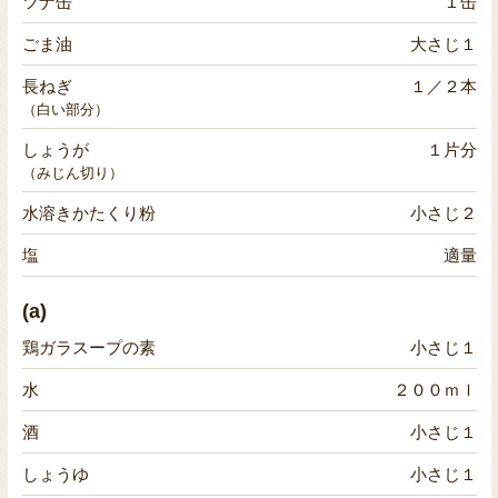
ツナ缶
１缶
ごま油
大さじ１
長ねぎ
１／２本
（白い部分）
しょうが
１片分
（みじん切り）
水溶きかたくり粉
小さじ２
塩
適量
(a)
鶏ガラスープの素
小さじ１
水
２００ｍｌ
酒
小さじ１
しょうゆ
小さじ１