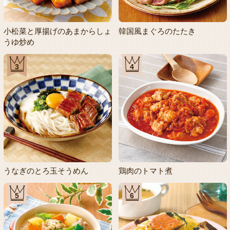
小松菜と厚揚げのあまからしょ
韓国風まぐろのたたき
うゆ炒め
3
4
うなぎのとろ玉そうめん
鶏肉のトマト煮
5
6