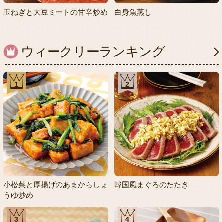
玉ねぎと大豆ミートの甘辛炒め
白身魚蒸し
ウィークリーランキング
1
2
小松菜と厚揚げのあまからしょ
韓国風まぐろのたたき
うゆ炒め
3
4