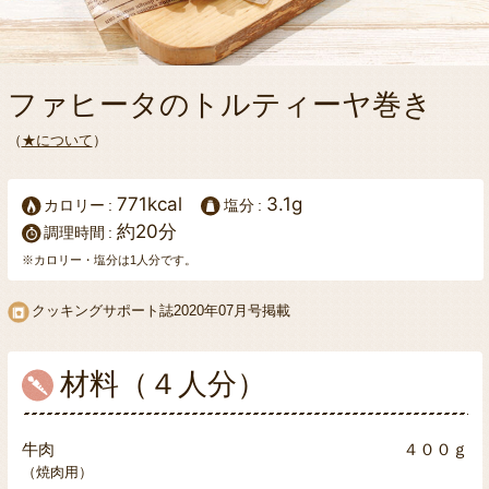
ファヒータのトルティーヤ巻き
（
★について
）
771kcal
3.1g
カロリー
塩分
約20分
調理時間
※カロリー・塩分は1人分です。
クッキングサポート誌
2020年07月号掲載
材料（４人分）
牛肉
４００ｇ
（焼肉用）