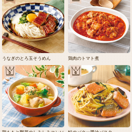
うなぎのとろ玉そうめん
鶏肉のトマト煮
5
6