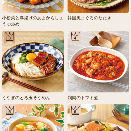
小松菜と厚揚げのあまからしょ
韓国風まぐろのたたき
うゆ炒め
3
4
うなぎのとろ玉そうめん
鶏肉のトマト煮
5
6