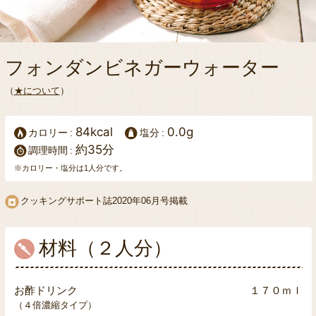
フォンダンビネガーウォーター
（
★について
）
84kcal
0.0g
カロリー
塩分
約35分
調理時間
※カロリー・塩分は1人分です。
クッキングサポート誌
2020年06月号掲載
材料（２人分）
お酢ドリンク
１７０ｍｌ
（４倍濃縮タイプ）