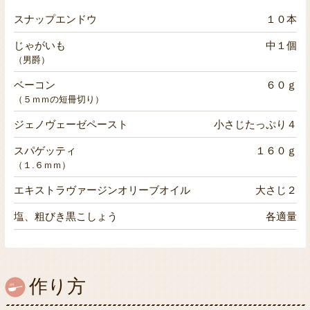
スナップエンドウ
１０本
じゃがいも
中１個
（男爵）
ベーコン
６０ｇ
（５ｍｍの短冊切り）
ジェノヴェーゼペースト
小さじたっぷり４
スパゲッティ
１６０ｇ
（１.６ｍｍ）
エキストラヴァージンオリーブオイル
大さじ２
塩、粗びき黒こしょう
各適量
作り方