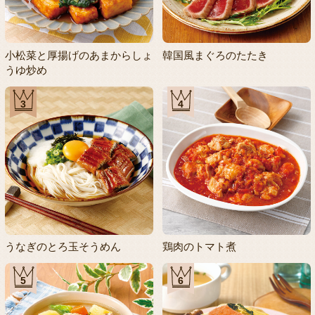
小松菜と厚揚げのあまからしょ
韓国風まぐろのたたき
うゆ炒め
3
4
うなぎのとろ玉そうめん
鶏肉のトマト煮
5
6