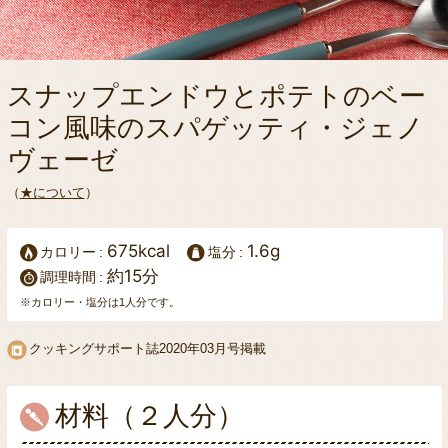
スナップエンドウとポテトのベー
コン風味のスパゲッティ・ジェノ
ヴェーゼ
（
★について
）
675kcal
1.6g
カロリー
塩分
約15分
調理時間
※カロリー・塩分は1人分です。
クッキングサポート誌
2020年03月号掲載
材料（２人分）