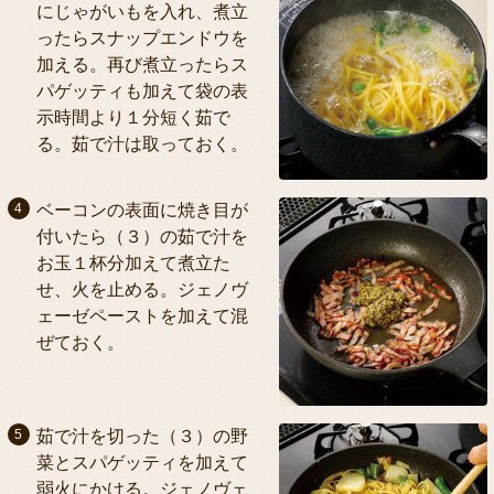
にじゃがいもを入れ、煮立
ったらスナップエンドウを
加える。再び煮立ったらス
パゲッティも加えて袋の表
示時間より１分短く茹で
る。茹で汁は取っておく。
ベーコンの表面に焼き目が
付いたら（３）の茹で汁を
お玉１杯分加えて煮立た
せ、火を止める。ジェノヴ
ェーゼペーストを加えて混
ぜておく。
茹で汁を切った（３）の野
菜とスパゲッティを加えて
弱火にかける。ジェノヴェ