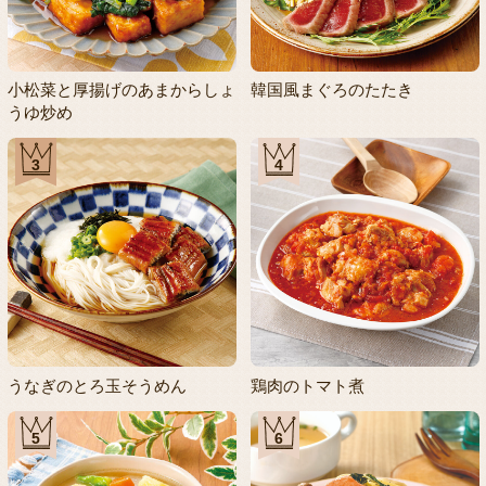
小松菜と厚揚げのあまからしょ
韓国風まぐろのたたき
うゆ炒め
3
4
うなぎのとろ玉そうめん
鶏肉のトマト煮
5
6