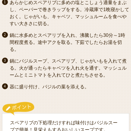
あらかじめスペアリブに多めの塩とこしょう適量をまぶ
し、ペーパーで巻きラップをする。冷蔵庫で1晩寝かして
おく。じゃがいも、キャベツ、マッシュルームを食べや
すい大きさに切る。
鍋に水多めとスペアリブを入れ、沸騰したら30分～1時
間程度煮る。途中アクを取る。下茹でしたらお湯を切
る。
鍋にバジルスープ、スペアリブ、じゃがいもを入れて煮
る。火が通ったらキャベツを入れ火を通す。マッシュル
ームとミニトマトを入れてひと煮たちさせる。
器に盛り付け、バジルの葉を添える。
スペアリブの下処理だけすれば味付けはバジルスー
プで簡単！見栄えもするおいしいスープです。