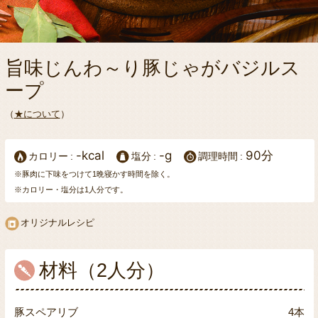
旨味じんわ～り豚じゃがバジルス
ープ
（
★について
）
-kcal
-g
90分
カロリー
塩分
調理時間
※豚肉に下味をつけて1晩寝かす時間を除く。
※カロリー・塩分は1人分です。
オリジナルレシピ
材料（2人分）
豚スペアリブ
4本