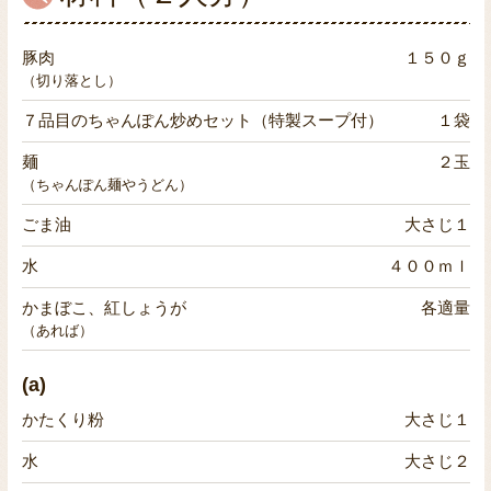
豚肉
１５０ｇ
（切り落とし）
７品目のちゃんぽん炒めセット（特製スープ付）
１袋
麺
２玉
（ちゃんぽん麺やうどん）
ごま油
大さじ１
水
４００ｍｌ
かまぼこ、紅しょうが
各適量
（あれば）
(a)
かたくり粉
大さじ１
水
大さじ２