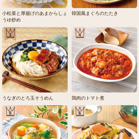
小松菜と厚揚げのあまからしょ
韓国風まぐろのたたき
うゆ炒め
3
4
うなぎのとろ玉そうめん
鶏肉のトマト煮
5
6