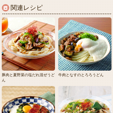
関連レシピ
豚肉と夏野菜の塩だれ混ぜうど
牛肉となすのとろろうどん
ん