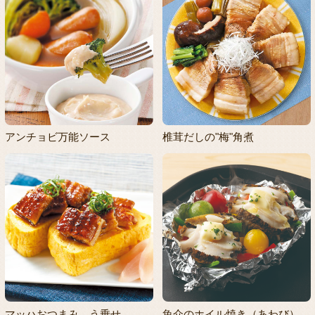
アンチョビ万能ソース
椎茸だしの"梅"角煮
マッハおつまみ う乗せ
魚介のホイル焼き（あわび）