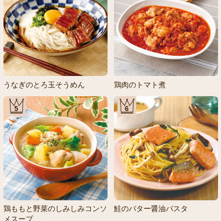
うなぎのとろ玉そうめん
鶏肉のトマト煮
5
6
鶏ももと野菜のしみしみコンソ
鮭のバター醤油パスタ
メスープ