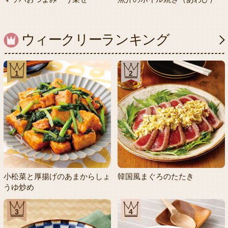
ウィークリーランキング
1
2
小松菜と厚揚げのあまからしょ
韓国風まぐろのたたき
うゆ炒め
3
4