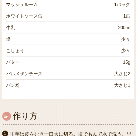
マッシュルーム
1パック
ホワイトソース缶
1缶
牛乳
200ml
塩
少々
こしょう
少々
バター
15g
パルメザンチーズ
大さじ2
パン粉
大さじ1
作り方
里芋は皮をむき一口大に切る。塩でもんで水で洗う。里