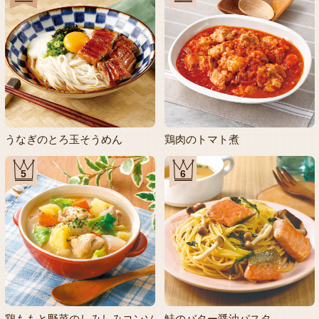
うなぎのとろ玉そうめん
鶏肉のトマト煮
5
6
鶏ももと野菜のしみしみコンソ
鮭のバター醤油パスタ