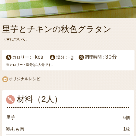
里芋とチキンの秋色グラタン
（
★について
）
-kcal
-g
30分
カロリー
塩分
調理時間
※カロリー・塩分は1人分です。
オリジナルレシピ
材料（2人）
里芋
6個
鶏もも肉
1枚