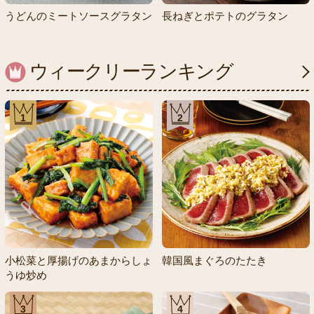
うどんのミートソースグラタン
長ねぎとポテトのグラタン
ウィークリーランキング
1
2
小松菜と厚揚げのあまからしょ
韓国風まぐろのたたき
うゆ炒め
3
4