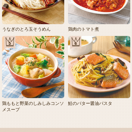
うなぎのとろ玉そうめん
鶏肉のトマト煮
5
6
鶏ももと野菜のしみしみコンソ
鮭のバター醤油パスタ
メスープ