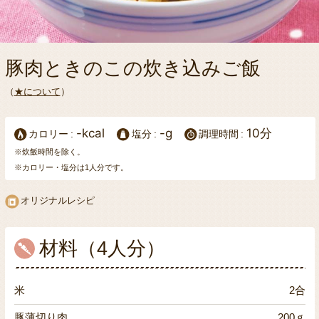
豚肉ときのこの炊き込みご飯
（
★について
）
-kcal
-g
10分
カロリー
塩分
調理時間
※炊飯時間を除く。
※カロリー・塩分は1人分です。
オリジナルレシピ
材料（4人分）
米
2合
豚薄切り肉
200ｇ