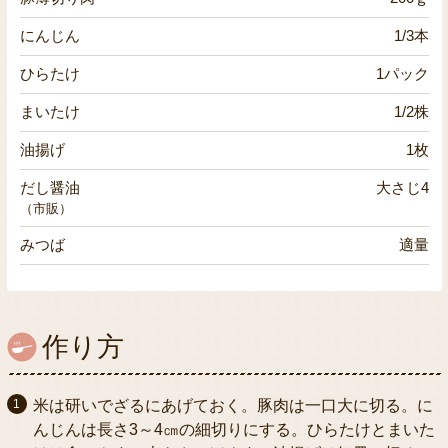
にんじん
1/3本
ひらたけ
1パック
まいたけ
1/2株
油揚げ
1枚
だし醤油
大さじ4
（市販）
みつば
適量
作り方
米は研いでざるにあげておく。豚肉は一口大に切る。に
んじんは長さ3～4㎝の細切りにする。ひらたけとまいた