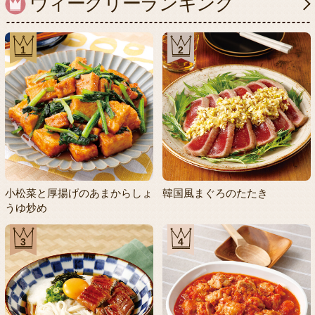
ウィークリーランキング
1
2
小松菜と厚揚げのあまからしょ
韓国風まぐろのたたき
うゆ炒め
3
4