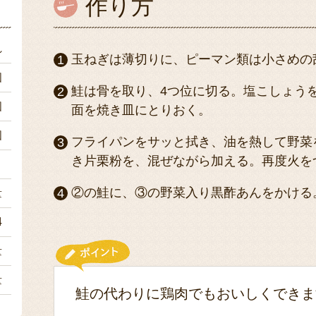
作り方
れ
玉ねぎは薄切りに、ピーマン類は小さめの
個
鮭は骨を取り、4つ位に切る。塩こしょう
個
面を焼き皿にとりおく。
個
フライパンをサッと拭き、油を熱して野菜
き片栗粉を、混ぜながら加える。再度火を
々
②の鮭に、③の野菜入り黒酢あんをかける
量
4
量
量
鮭の代わりに鶏肉でもおいしくできま