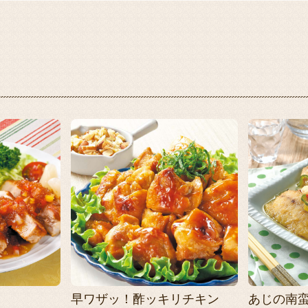
早ワザッ！酢ッキリチキン
あじの南