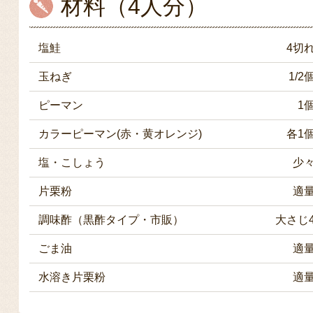
材料（4人分）
塩鮭
4切
玉ねぎ
1/2
ピーマン
1
カラーピーマン(赤・黄オレンジ)
各1
塩・こしょう
少
片栗粉
適
調味酢（黒酢タイプ・市販）
大さじ
ごま油
適
水溶き片栗粉
適