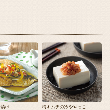
蛮漬け
梅キムチの冷ややっこ