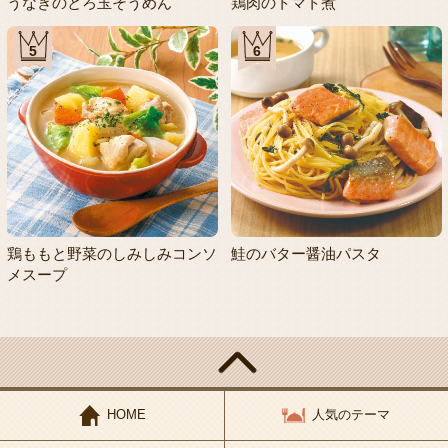
うなぎのとろ玉そうめん
鶏肉のトマト煮
5
6
鶏ももと野菜のしみしみコンソ
鮭のバター醤油パスタ
メスープ
HOME
人気のテーマ