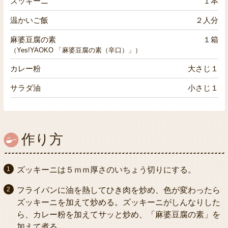
ズッキーニ
１本
温かいご飯
２人分
麻婆豆腐の素
１箱
（Yes!YAOKO 「麻婆豆腐の素（辛口）」）
カレー粉
大さじ１
サラダ油
小さじ１
作り方
ズッキーニは５ｍｍ厚さのいちょう切りにする。
フライパンに油を熱してひき肉を炒め、色が変わったら
ズッキーニを加えて炒める。ズッキーニがしんなりした
ら、カレー粉を加えてサッと炒め、「麻婆豆腐の素」を
加えて煮る。