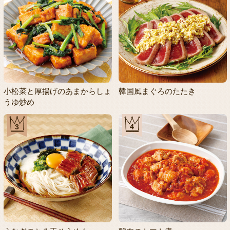
小松菜と厚揚げのあまからしょ
韓国風まぐろのたたき
うゆ炒め
3
4