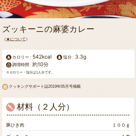
ズッキーニの麻婆カレー
（
★について
）
542kcal
3.3g
カロリー
塩分
約10分
調理時間
※カロリー・塩分は1人分です。
クッキングサポート誌
2019年05月号掲載
材料（２人分）
豚ひき肉
１００ｇ