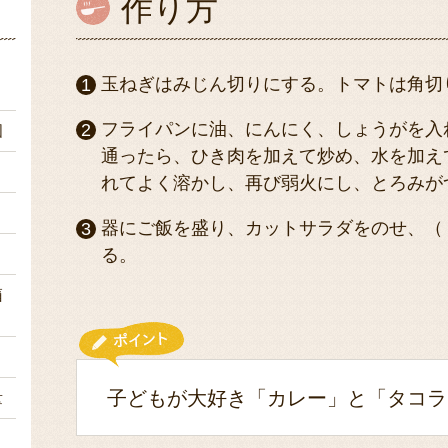
作り方
ｇ
玉ねぎはみじん切りにする。トマトは角切
フライパンに油、にんにく、しょうがを入
個
通ったら、ひき肉を加えて炒め、水を加え
１
れてよく溶かし、再び弱火にし、とろみが
１
器にご飯を盛り、カットサラダをのせ、（ 
ｌ
る。
箱
）
子どもが大好き「カレー」と「タコラ
量