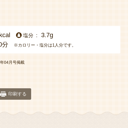
kcal
3.7g
塩分
0分
※カロリー・塩分は1人分です。
19年04月号掲載
印刷する