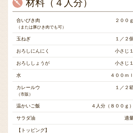
材料（４人分）
合いびき肉
２００
（または豚ひき肉でも可）
玉ねぎ
１／２
おろしにんにく
小さじ
おろししょうが
小さじ
水
４００ｍ
カレールウ
１／２
（市販）
温かいご飯
４人分（８００ｇ
サラダ油
適
【トッピング】