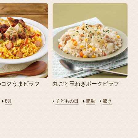
のコクうまピラフ
丸ごと玉ねぎポークピラフ
8月
子どもの日
簡単
驚き