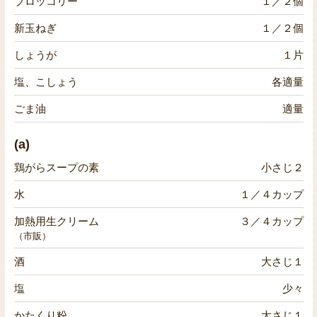
ブロッコリー
１／２個
新玉ねぎ
１／２個
しょうが
１片
塩、こしょう
各適量
ごま油
適量
(a)
鶏がらスープの素
小さじ２
水
１／４カップ
加熱用生クリーム
３／４カップ
（市販）
酒
大さじ１
塩
少々
かたくり粉
大さじ１