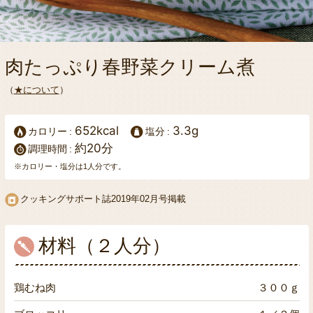
肉たっぷり春野菜クリーム煮
（
★について
）
652kcal
3.3g
カロリー
塩分
約20分
調理時間
※カロリー・塩分は1人分です。
クッキングサポート誌
2019年02月号掲載
材料（２人分）
鶏むね肉
３００ｇ