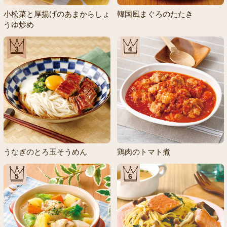
小松菜と厚揚げのあまからしょ
韓国風まぐろのたたき
うゆ炒め
3
4
うなぎのとろ玉そうめん
鶏肉のトマト煮
5
6