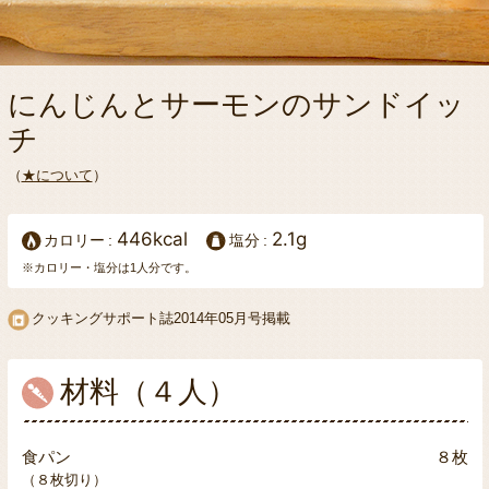
にんじんとサーモンのサンドイッ
チ
（
★について
）
446kcal
2.1g
カロリー
塩分
※カロリー・塩分は1人分です。
クッキングサポート誌2014年05月号掲載
材料（４人）
食パン
８枚
（８枚切り）