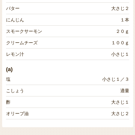
バター
大さじ２
にんじん
１本
スモークサーモン
２０ｇ
クリームチーズ
１００ｇ
レモン汁
小さじ１
(a)
塩
小さじ１／３
こしょう
適量
酢
大さじ１
オリーブ油
大さじ２