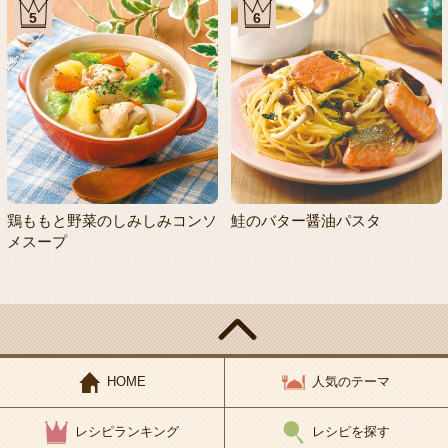
5
6
鶏ももと野菜のしみしみコンソ
鮭のバター醤油パスタ
メスープ
HOME
人気のテーマ
レシピランキング
レシピを探す