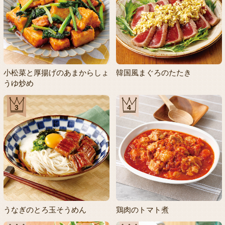
小松菜と厚揚げのあまからしょ
韓国風まぐろのたたき
うゆ炒め
3
4
うなぎのとろ玉そうめん
鶏肉のトマト煮