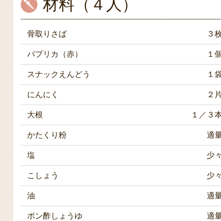
材料（４人）
骨取りさば
３
パプリカ（赤）
１
スナックえんどう
１
にんにく
２
大根
１／３
かたくり粉
適
塩
少
こしょう
少
油
適
ポン酢しょうゆ
適