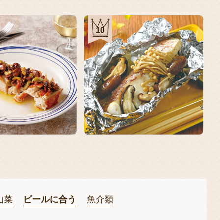
10
山菜
ビールに合う
魚介類