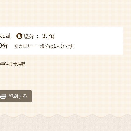
kcal
3.7g
塩分
0分
※カロリー・塩分は1人分です。
年04月号掲載
印刷する