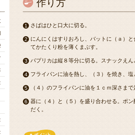
作り方
枚
さばはひと口大に切る。
個
にんにくはすりおろし、バットに（ａ）と
袋
てかたくり粉を薄くまぶす。
片
パプリカは縦８等分に切る。スナックえん
本
フライパンに油を熱し、（３）を焼き、塩
量
（４）のフライパンに油を１ｃｍ深さまで
々
器に（４）と（５）を盛り合わせる。ポン
々
だく。
量
量