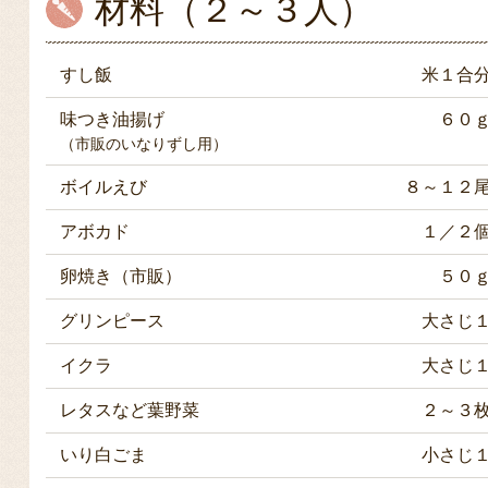
材料（２～３人）
すし飯
米１合
味つき油揚げ
６０
（市販のいなりずし用）
ボイルえび
８～１２
アボカド
１／２
卵焼き（市販）
５０
グリンピース
大さじ
イクラ
大さじ
レタスなど葉野菜
２～３
いり白ごま
小さじ