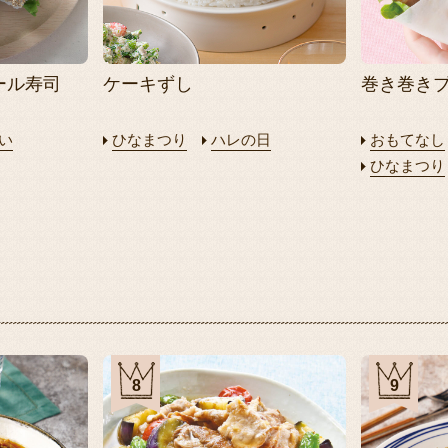
ール寿司
ケーキずし
巻き巻き
い
ひなまつり
ハレの日
おもてなし
ひなまつり
8
9