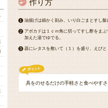
作り方
分
油揚げは細かく刻み、いり白ごまとすし飯
ｇ
アボカドは１ｃｍ角に切ってすし酢をまぶ
加えた湯でゆでる。
尾
器にレタスを敷いて（１）を盛り、えびと
個
ｇ
１
１
具をのせるだけの手軽さと食べやすさ
枚
１